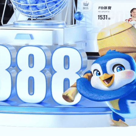
共1条 当前1/1页
亿万28
前一页
1
后一页
尾页
004
集团总部地址：广州市黄埔区（中新广州知识城）
西路1395号
营销中心：广东省广州市海珠区新港东路148号邦
球贸易中心西翼21楼
56
总部电话：020-87490888
邮编：510555 E—mail:marketing@powershen
n.com