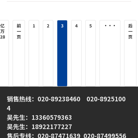
亿
前
1
2
3
4
5
···
后
万
一
一
28
页
页
销售热线
：020-89238460
020-8925100
4
吴先生：13360579363
吴先生：18922177227
售后专线：020-87471639 020-87499556