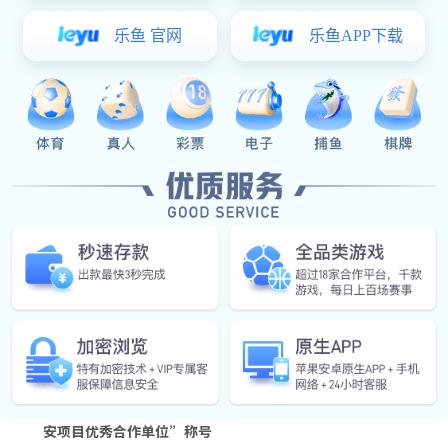
2021-10-14
打造产品展示空间 提升企业品牌形象
——亿万28泵业集团产品展示多功能
大厅完美竣工
亿万28:2021-10
亿万28:亿万28泵业集团捐建广州国际
健康驿站供水项目
-13
亿万28:2021-10
亿万28:永嘉县县长率党政代表团莅临
我司考察参观并座谈
-12
2021-08-17
广州市亿万28泵业集团荣获2021湾商
大会“首届湾区领军企业”奖项
2021-07-26
亿万28泵业与豫同在，驰援河南！
2021-07-12
亿万28泵业集团荣获 “万达酒店群延
安项目优秀合作单位”称号